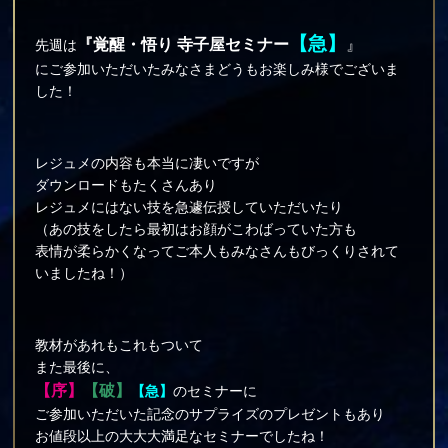
【急】
『覚醒・悟り 寺子屋セミナー
』
先週は
にご参加いただいたみなさまどうもお楽しみ様でございま
した！
レジュメの内容も本当に凄いですが
ダウンロードもたくさんあり
レジュメにはない技を急遽伝授していただいたり
（あの技をしたら最初はお顔がこわばっていた方も
表情が柔らかくなってご本人もみなさんもびっくりされて
いましたね！）
教材があれもこれもついて
また最後に、
【序】
【破】
【急】
のセミナーに
ご参加いただいた記念のサプライズのプレゼントもあり
お値段以上の大大大満足なセミナーでしたね！