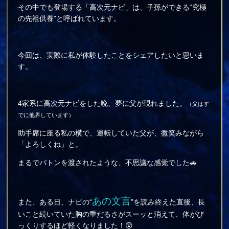
その中でも登場する「高次元ナビ」は、子孫ができる“究極
の先祖供養”と呼ばれています。
今回は、実際に私が体験したことをシェアしたいと思いま
す。
4家系に高次元ナビをした晩、夢に父が現れました。
（父はす
でに他界しています）
助手席に座る私の横で、運転していた父が、微笑みながら
「よろしくね」と。
まるでバトンを渡されたような、不思議な感覚でした🚗
あの文言
また、ある日、ナビの“
”を読み終えた直後、長
いこと続いていた胸の重だるさがスーッと消えて、体がび
っくりするほど軽くなりました！😲