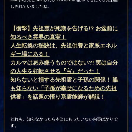
しされていましたね。
【衝撃】先祖霊が死期を告げる!? お盆前に
知るべき霊界の真実！
人生転換の秘訣は、先祖供養と家系エネル
ギー場にある！
カルマは忌み嫌うものではない?! 実は自分
の人生を好転させる『宝』だった！
知らないと損する先祖霊と子孫の関係！ 誰
も知らない「子孫が幸せになるための先祖
供養」を話題の悟り系霊能師が解説！
どれも、知らなかったら本当にもったいない内容ばかりで
す。