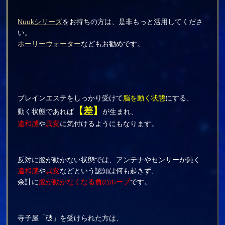
Nuukシリーズ
をお持ちの方は、是非もっと活用してくださ
い。
ホーリーウォーター
などもお勧めです。
ブレインエステをしっかり受けて
脳を動く状態
にする、
【差】
動く状態であれば
が生まれ、
違和感
や
異変
に気付けるようにもなります。
反対に脳が動かない状態では、アンテナやセンサーが鈍く
違和感
や
異変
などという認知は何も起きず、
余計に
脳が動かなくなる負のループ
です。
寺子屋「破」を受けられた方は、