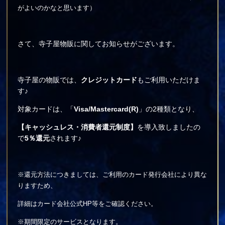
がよいのかなと思います）
さて、寺子屋物販に関してお知らせがございます。
寺子屋の物販では、
クレジットカード
もご利用いただけま
す♪
対象カードは、「
Visa/Mastercard(R)
」の2種類となり、
【キャッシュレス・消費者還元制度】
を導入致しましたの
で
5％還元
されます♪
※還元方法につきましては、ご利用のカード発行会社により異な
りますため、
詳細はカード会社公式HP等をご確認ください。
※期間限定のサービスとなります。