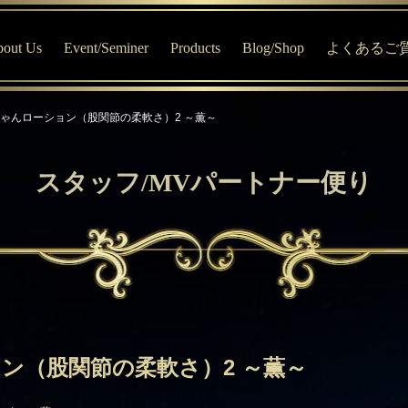
out Us
Event/Seminer
Products
Blog/Shop
よくあるご
はじめての方へ
MV宇宙寺子屋・イベント専用サイト
商品について
Blog
ゃんローション（股関節の柔軟さ）2 ～薫～
プロフィール
オススメ商品
MV Online Shop
MVセッションについて
ブレインエステ®について
スタッフ/MVパートナー便り
MVおすすめチャート診断
ン（股関節の柔軟さ）2 ～薫～