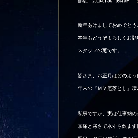
投稿日 2019-01-06 8:44 am
新年あけましておめでとう
本年もどうぞよろしくお願
スタッフの薫です。
皆さま、お正月はどのよう
年末の『ＭＶ厄落とし』凄
私事ですが、実は仕事納め
頭痛と寒さで水すら飲まず目