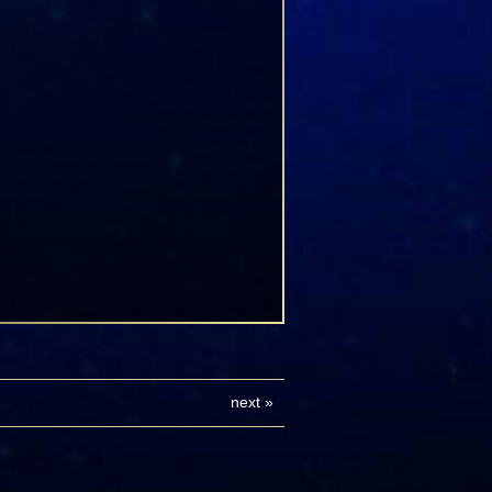
next
»