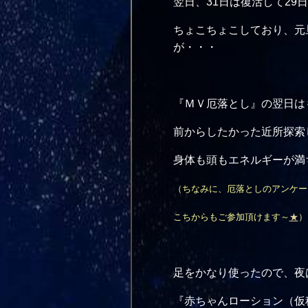
翌日、31日は復活して2
ちょこちょこしており、元
が・・・
『ＭＶ厄落とし』の翌日は
前からしたかった近所探索
身体も頭もエネルギーが満ち
（ちなみに、厄落としのアンケー
こちからもご参加頂けます～
★
）
足をかなり使ったので、夜
『赤ちゃんローション（仮