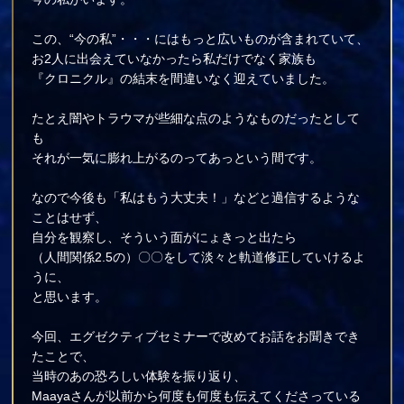
この、“今の私”・・・にはもっと広いものが含まれていて、
お2人に出会えていなかったら私だけでなく家族も
『クロニクル』の結末を間違いなく迎えていました。
たとえ闇やトラウマが些細な点のようなものだったとして
も
それが一気に膨れ上がるのってあっという間です。
なので今後も「私はもう大丈夫！」などと過信するような
ことはせず、
自分を観察し、そういう面がにょきっと出たら
（人間関係2.5の）〇〇をして淡々と軌道修正していけるよ
うに、
と思います。
今回、エグゼクティブセミナーで改めてお話をお聞きでき
たことで、
当時のあの恐ろしい体験を振り返り、
Maayaさんが以前から何度も何度も伝えてくださっている