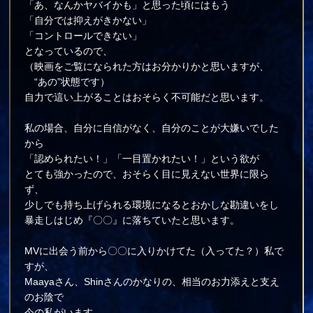
「あ、なんかヤバイかも」と思った頃にはもう
「自分では抑えがきかない」
「コントロールできない」
となっているので、
（映画をご覧になられた方はお分かりかと思いますが、
“あの”状態です）
自力で這い上がることはおそらく不可能だと思います。
私の場合、自分に自信がなく、自分のことが大嫌いでした
から
「認められたい！」「一目置かれたい！」という欲が
とても強かったので、おそらく目に見えない世界に限ら
ず、
少しでも持ち上げられる環境になるとおかしな勘違いをし
暴走しはじめ『〇〇』に落ちていたと思います。
MVに出会う前から〇〇に入りかけてた（入ってた？）私で
すが、
Maayaさん、Shinさんのかなりの、相当のお力添えと支え
のお陰で
今の私がいます。