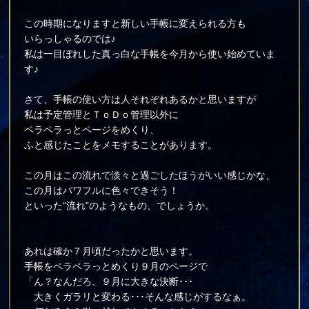
この時期になりますと新しい手帳に変えられる方も
いらっしゃるのでは♪
私は一目ぼれした真っ白な手帳を今月から使い始めていま
す♪
さて、手帳の使い方は人それぞれあるかと思いますが
私は予定管理とＴｏＤｏ管理以外に
ペラペラっとページをめくり、
ふと感じたことをメモすることがあります。
この月はこの流れで淡々と過ごしたほうがいい感じかな、
この月はパワフルに色々できそう！
といった“流れ”のようなもの、でしょうか。
あれは確か７月頃だったかと思います。
手帳をペラペラっとめくり９月のページで
「ん？なんだろ、９月に大きな決断･･･
大きくガラリと変わる･･･そんな感じがするなぁ。