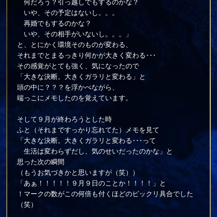
何だろう？引っ越しでもするのかな？
いや、その予定はないし。。。
再婚でもするのかな？
いや、その相手がいないし。。。」
と、とにかく環境そのものが変わる、
それまでとまるっきり何かが大きく変わる･･･
その感覚がとても強く、気になったので
「大きな決断。大きくガラリと変わる」と
頭の中に？？？を浮かべながら、
端っこにメモしたのを覚えています。
そして９月が終わろうとした時
ふと（それまですっかり忘れてた）メモを見て
「大きな決断。大きくガラリと変わる･･･って
生活は変わらずだし、気のせいだったのかな」と
思った次の瞬間
（もうお気づきかと思いますが（笑））
「あぁ！！！！！９月９日のことか！！！！」と
！マークの数がこの何倍も付くほどのビックリ具合でした
（笑）