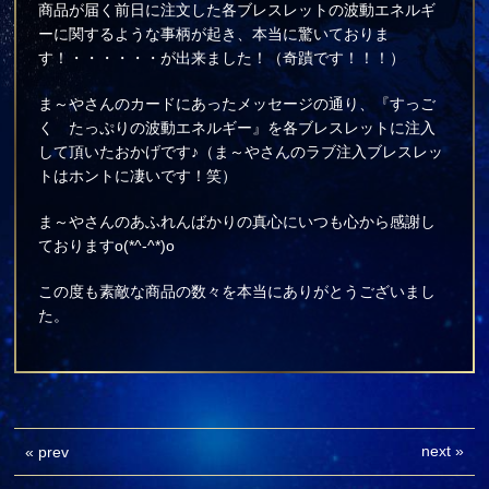
商品が届く前日に注文した各ブレスレットの波動エネルギ
ーに関するような事柄が起き、本当に驚いておりま
す！・・・・・・が出来ました！（奇蹟です！！！）
ま～やさんのカードにあったメッセージの通り、『すっご
く たっぷりの波動エネルギー』を各ブレスレットに注入
して頂いたおかげです♪（ま～やさんのラブ注入ブレスレッ
トはホントに凄いです！笑）
ま～やさんのあふれんばかりの真心にいつも心から感謝し
ておりますo(*^-^*)o
この度も素敵な商品の数々を本当にありがとうございまし
た。
next
»
«
prev