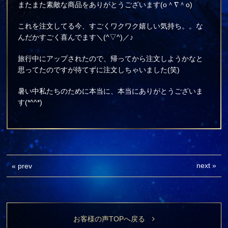
またまた素敵な商品をありがとうございます(о＾∇＾о)
これを注文してる今、すごくワクワク嬉しい気持ち。。な
んだかすごく喜んでます＼(^▽^)／♪
旅行中にアップされたので、帰ってから注文しようかなと
思ってたのですが待てずに注文しちゃいました(笑)
暑い中私たちのために本当に、本当にありがとうございま
す(*^^*)
next
»
«
prev
お客様の声TOPへ戻る