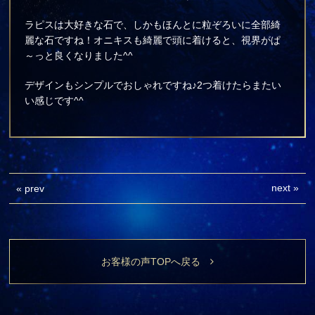
ラピスは大好きな石で、しかもほんとに粒ぞろいに全部綺
麗な石ですね！オニキスも綺麗で頭に着けると、視界がぱ
～っと良くなりました^^
デザインもシンプルでおしゃれですね♪2つ着けたらまたい
い感じです^^
next
»
«
prev
お客様の声TOPへ戻る