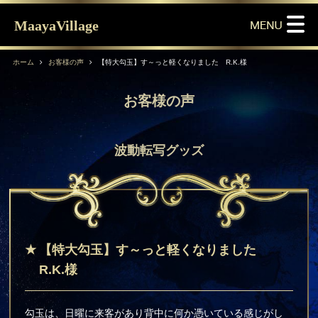
MaayaVillage
ホーム
お客様の声
【特大勾玉】す～っと軽くなりました R.K.様
お客様の声
波動転写グッズ
【特大勾玉】す～っと軽くなりました
R.K.様
勾玉は、日曜に来客があり背中に何か憑いている感じがし