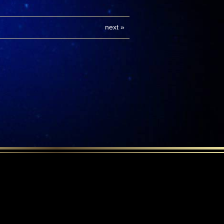
next
»