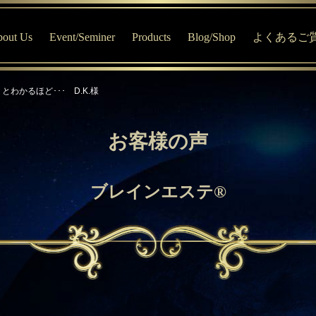
out Us
Event/Seminer
Products
Blog/Shop
よくあるご
はじめての方へ
MV宇宙寺子屋・イベント専用サイト
商品について
Blog
わかるほど･･･ D.K.様
プロフィール
オススメ商品
MV Online Shop
MVセッションについて
ブレインエステ®について
お客様の声
MVおすすめチャート診断
ブレインエステ®