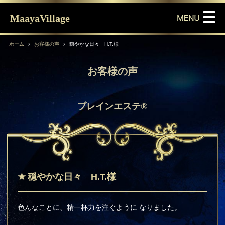
MaayaVillage
ホーム
お客様の声
穏やかな日々 H.T.様
お客様の声
ブレインエステ®
穏やかな日々 H.T.様
色んなことに、精一杯力を注ぐように なりました。