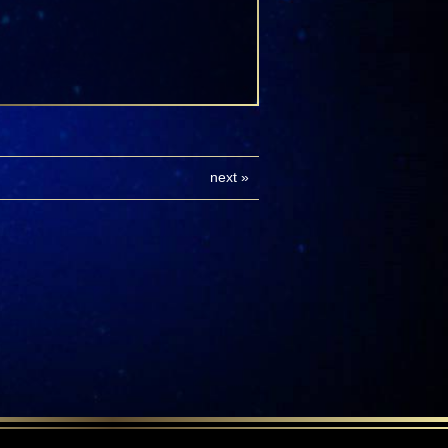
next
»