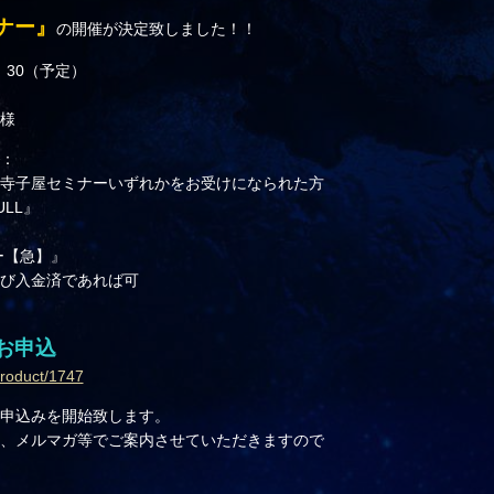
ナー』
の開催が決定致しました！！
6：30（予定）
様
：
寺子屋セミナーいずれかをお受けになられた方
LL』
ー【急】』
び入金済であれば可
お申込
product/1747
申込みを開始致します。
S、メルマガ等でご案内させていただきますので