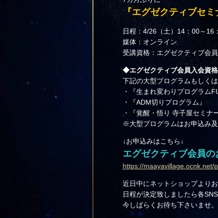
『エグゼクティブセミ
日程：4/26（土）14：00～1
媒体：オンライン
受講資格：エグゼクティブ会員
◆エグゼクティブ会員入会資格
下記の大型プログラムもしくは
・『生まれ変わりプログラムFU
・『ADM切りプログラム』
・『覚醒・悟り 寺子屋セミナ
※大型プログラムはお申込み及
↓お申込みはこちら↓
エグゼクティブ会員の
https://maayavillage.ocnk.net/
近日中にネットショップよりお
日程が決定致しましたら各SN
今しばらくお待ち下さいませ。