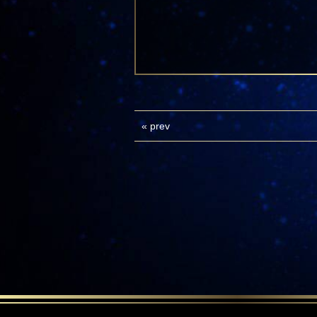
«
prev