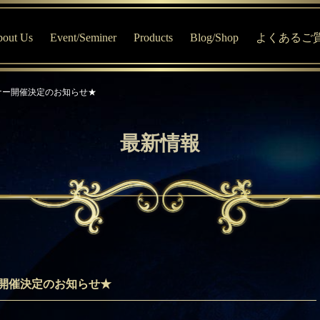
out Us
Event/Seminer
Products
Blog/Shop
よくあるご
はじめての方へ
MV宇宙寺子屋・イベント専用サイト
商品について
Blog
ナー開催決定のお知らせ★
プロフィール
オススメ商品
MV Online Shop
MVセッションについて
ブレインエステ®について
最新情報
MVおすすめチャート診断
開催決定のお知らせ★