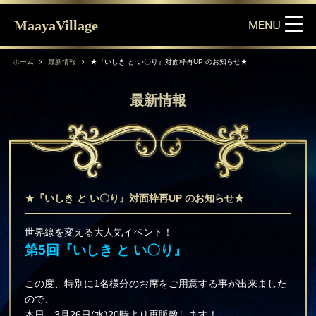
MaayaVillage
ホーム
最新情報
★『いしき と い〇り』対面枠再UP のお知らせ★
最新情報
★『いしき と い〇り』対面枠再UP のお知らせ★
世界線を変える大人気イベント！
第5回『いしき と い〇り』
この度、特別に1名様分のお席をご用意する事が出来ました
ので、
本日、3月26日(水)20時より再販致します！