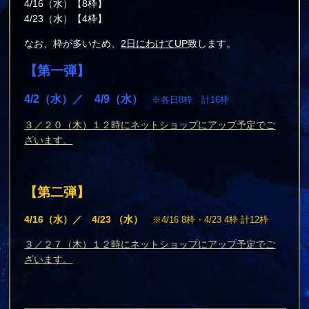
4/16（水）【8枠】
4/23（水）【4枠】
なお、枠が多いため、
2日にわけてUP
致します。
【第一弾】
4/2（水）／ 4/9（水）
※各日8枠 計16枠
３／２０（木）１２時にネットショップにアップ予定でご
ざいます。
【第二弾】
4/16（水）／ 4/23 （水）
※4/16 8枠・4/23 4枠 計12枠
３／２７（木）１２時にネットショップにアップ予定でご
ざいます。