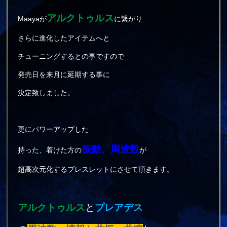
アルクトゥルス
Maayaが
に繋がり
さらに進化したアイテムへと
チューニングするとの事ですので
発売日を来月に延期する事に
決定致しました。
更にパワーアップした
振動、周波数
持った、着けた方の
が
超高次元化するブレスレットにさせて頂きます。
アルクトゥルス
と
プレアデス