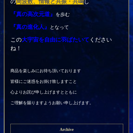
の
周波数、情報と共振・共鳴
し
『真の高次元道』
を歩む
『真の進化人』
となって
この
大宇宙を自由に羽ばたいて
ください
ね！
商品を楽しみにお待ち頂いております
皆様にご迷惑をお掛け致しますこと
心よりお詫び申し上げますとともに
ご理解を賜りますようお願い申し上げます。
Archive