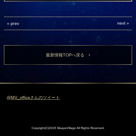
next
»
«
prev
最新情報TOPへ戻る
@MV_officeさんのツイート
Copyright(C)2026 MaayaVillage All Rights Reserved.