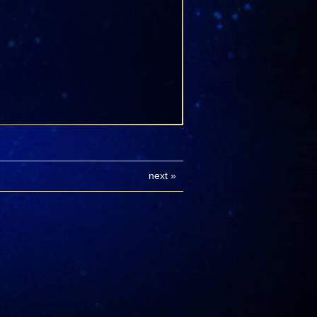
next
»