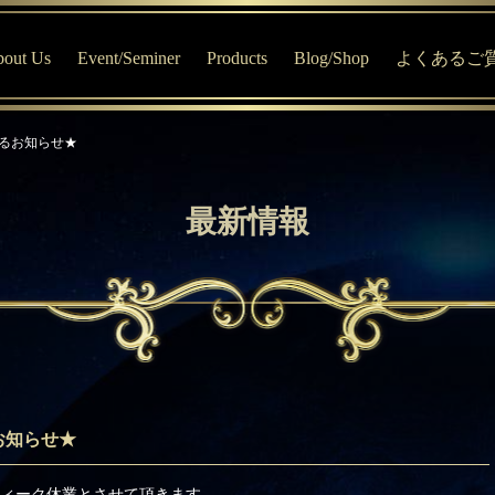
out Us
Event/Seminer
Products
Blog/Shop
よくあるご
はじめての方へ
MV宇宙寺子屋・イベント専用サイト
商品について
Blog
るお知らせ★
プロフィール
オススメ商品
MV Online Shop
MVセッションについて
ブレインエステ®について
最新情報
MVおすすめチャート診断
お知らせ★
ィーク休業とさせて頂きます。