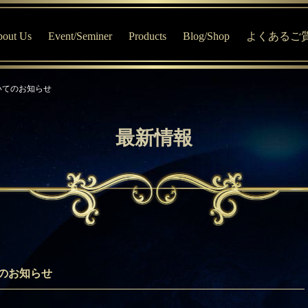
out Us
Event/Seminer
Products
Blog/Shop
よくあるご
はじめての方へ
MV宇宙寺子屋・イベント専用サイト
商品について
Blog
いてのお知らせ
プロフィール
オススメ商品
MV Online Shop
MVセッションについて
ブレインエステ®について
最新情報
MVおすすめチャート診断
のお知らせ