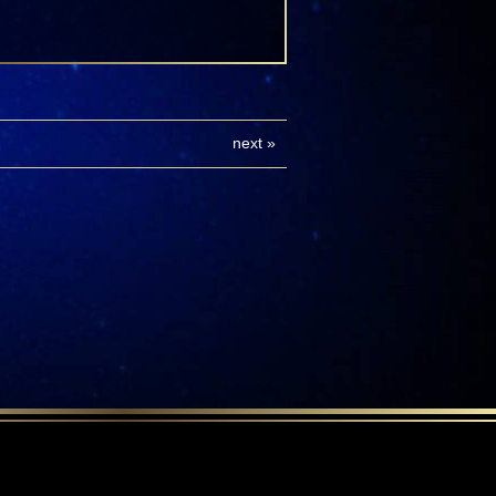
next
»