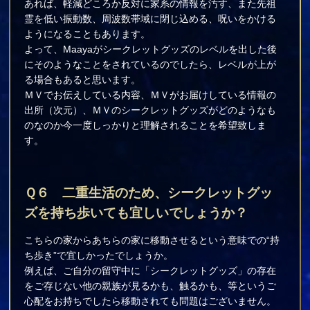
あれば、軽減どころか反対に家系の情報を汚す、また先祖
霊を低い振動数、周波数帯域に閉じ込める、呪いをかける
ようになることもあります。
よって、Maayaがシークレットグッズのレベルを出した後
にそのようなことをされているのでしたら、レベルが上が
る場合もあると思います。
ＭＶでお伝えしている内容、ＭＶがお届けしている情報の
出所（次元）、ＭＶのシークレットグッズがどのようなも
のなのか今一度しっかりと理解されることを希望致しま
す。
Ｑ６ 二重生活のため、シークレットグッ
ズを持ち歩いても宜しいでしょうか？
こちらの家からあちらの家に移動させるという意味での“持
ち歩き”で宜しかったでしょうか。
例えば、ご自分の留守中に「シークレットグッズ」の存在
をご存じない他の親族が見るかも、触るかも、等というご
心配をお持ちでしたら移動されても問題はございません。